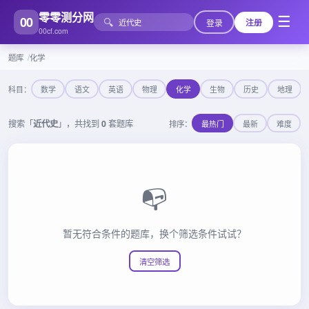
零零测分网
00
☰
🔍
登录
注册
00cf.com
题库
化学
科目：
数学
语文
英语
物理
化学
生物
历史
地理
搜索「
近代史
」，共找到
0
套题库
排序：
最热门
最新
难度
📭
暂无符合条件的题库，换个筛选条件试试？
清空筛选