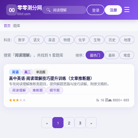
零零测分网
00
☰
🔍
登录
注册
00cf.com
首页
题库
科目：
数学
语文
英语
物理
化学
生物
历史
地理
搜索「
阅读理解
」，共找到
1
套题库
排序：
最热门
最新
难度
英语
高二
单选题
高中英语·阅读理解技巧提升训练（文章推断题）
专攻阅读理解推断类题目，提供解题思路与技巧讲解，附原文精析。
阅读理解
推断题
细节题
★
★
★
★
★
📝 16 题
👥 8920
⭐ 693
«
1
2
3
»