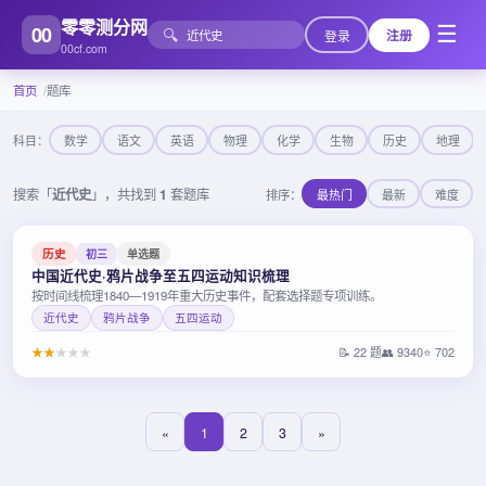
零零测分网
00
☰
🔍
登录
注册
00cf.com
首页
题库
科目：
数学
语文
英语
物理
化学
生物
历史
地理
搜索「
近代史
」，共找到
1
套题库
排序：
最热门
最新
难度
历史
初三
单选题
中国近代史·鸦片战争至五四运动知识梳理
按时间线梳理1840—1919年重大历史事件，配套选择题专项训练。
近代史
鸦片战争
五四运动
★
★
★
★
★
📝 22 题
👥 9340
⭐ 702
«
1
2
3
»