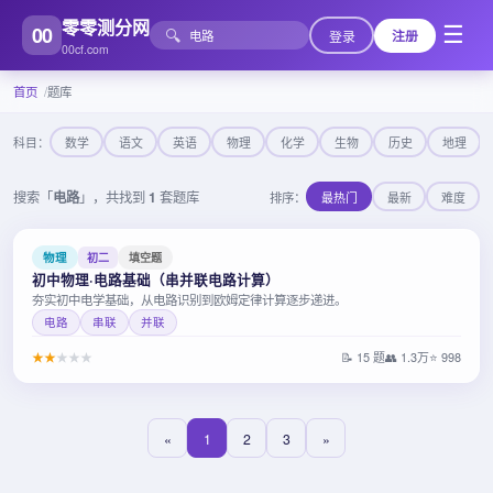
零零测分网
00
☰
🔍
登录
注册
00cf.com
首页
题库
科目：
数学
语文
英语
物理
化学
生物
历史
地理
搜索「
电路
」，共找到
1
套题库
排序：
最热门
最新
难度
物理
初二
填空题
初中物理·电路基础（串并联电路计算）
夯实初中电学基础，从电路识别到欧姆定律计算逐步递进。
电路
串联
并联
★
★
★
★
★
📝 15 题
👥 1.3万
⭐ 998
«
1
2
3
»