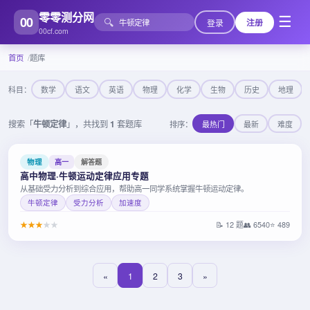
零零测分网
00
☰
🔍
登录
注册
00cf.com
首页
题库
科目：
数学
语文
英语
物理
化学
生物
历史
地理
搜索「
牛顿定律
」，共找到
1
套题库
排序：
最热门
最新
难度
物理
高一
解答题
高中物理·牛顿运动定律应用专题
从基础受力分析到综合应用，帮助高一同学系统掌握牛顿运动定律。
牛顿定律
受力分析
加速度
★
★
★
★
★
📝 12 题
👥 6540
⭐ 489
«
1
2
3
»