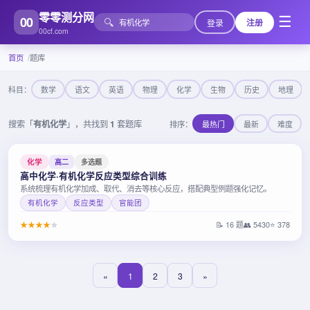
零零测分网
00
☰
🔍
登录
注册
00cf.com
首页
题库
科目：
数学
语文
英语
物理
化学
生物
历史
地理
搜索「
有机化学
」，共找到
1
套题库
排序：
最热门
最新
难度
化学
高二
多选题
高中化学·有机化学反应类型综合训练
系统梳理有机化学加成、取代、消去等核心反应，搭配典型例题强化记忆。
有机化学
反应类型
官能团
★
★
★
★
★
📝 16 题
👥 5430
⭐ 378
«
1
2
3
»