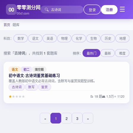
零零测分网
00
☰
🔍
登录
注册
00cf.com
首页
题库
科目：
数学
语文
英语
物理
化学
生物
历史
地理
搜索「
古诗词
」，共找到
1
套题库
排序：
最热门
最新
难度
语文
初二
填空题
初中语文·古诗词鉴赏基础练习
覆盖人教版初中语文必背古诗词，含默写与鉴赏双题型训练。
古诗词
默写
鉴赏
★
★
★
★
★
📝 18 题
👥 1.5万
⭐ 1120
«
1
2
3
»