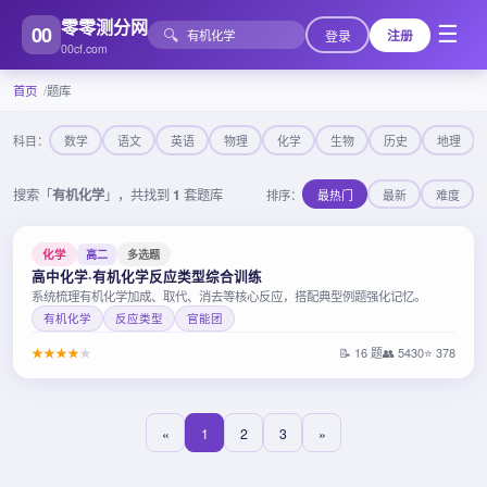
零零测分网
00
☰
🔍
登录
注册
00cf.com
首页
题库
科目：
数学
语文
英语
物理
化学
生物
历史
地理
搜索「
有机化学
」，共找到
1
套题库
排序：
最热门
最新
难度
化学
高二
多选题
高中化学·有机化学反应类型综合训练
系统梳理有机化学加成、取代、消去等核心反应，搭配典型例题强化记忆。
有机化学
反应类型
官能团
★
★
★
★
★
📝 16 题
👥 5430
⭐ 378
«
1
2
3
»