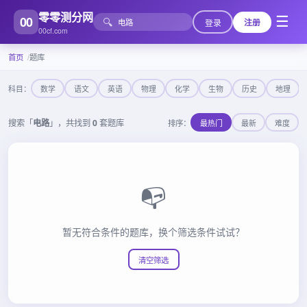
零零测分网
00
☰
🔍
登录
注册
00cf.com
首页
题库
科目：
数学
语文
英语
物理
化学
生物
历史
地理
搜索「
电路
」，共找到
0
套题库
排序：
最热门
最新
难度
📭
暂无符合条件的题库，换个筛选条件试试？
清空筛选