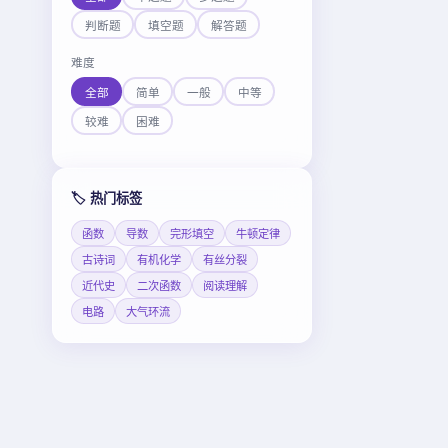
判断题
填空题
解答题
难度
全部
简单
一般
中等
较难
困难
🏷️ 热门标签
函数
导数
完形填空
牛顿定律
古诗词
有机化学
有丝分裂
近代史
二次函数
阅读理解
电路
大气环流