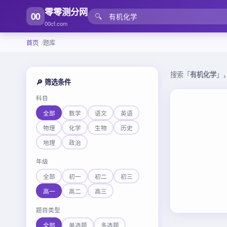
零零测分网
00
🔍
00cf.com
首页
题库
搜索「
有机化学
」
🔎 筛选条件
科目
全部
数学
语文
英语
物理
化学
生物
历史
地理
政治
年级
全部
初一
初二
初三
高一
高二
高三
题目类型
全部
单选题
多选题