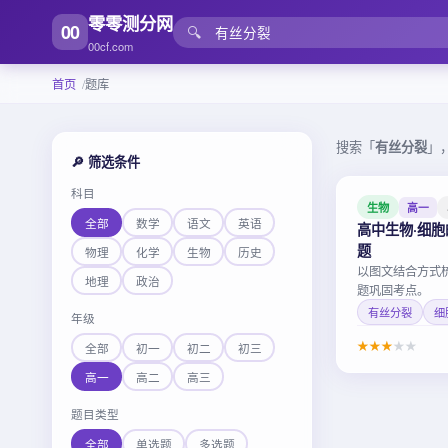
零零测分网
00
🔍
00cf.com
首页
题库
搜索「
有丝分裂
」
🔎 筛选条件
科目
生物
高一
全部
数学
语文
英语
高中生物·细
题
物理
化学
生物
历史
以图文结合方式
地理
政治
题巩固考点。
有丝分裂
细
年级
★
★
★
★
★
全部
初一
初二
初三
高一
高二
高三
题目类型
全部
单选题
多选题