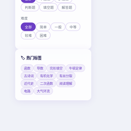
判断题
填空题
解答题
难度
全部
简单
一般
中等
较难
困难
🏷️ 热门标签
函数
导数
完形填空
牛顿定律
古诗词
有机化学
有丝分裂
近代史
二次函数
阅读理解
电路
大气环流