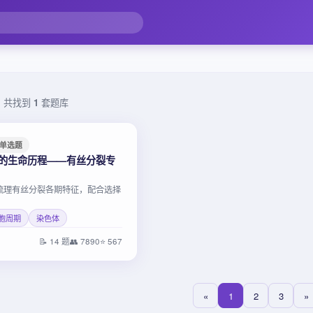
，共找到
1
套题库
单选题
胞的生命历程——有丝分裂专
梳理有丝分裂各期特征，配合选择
胞周期
染色体
📝 14 题
👥 7890
⭐ 567
«
1
2
3
»