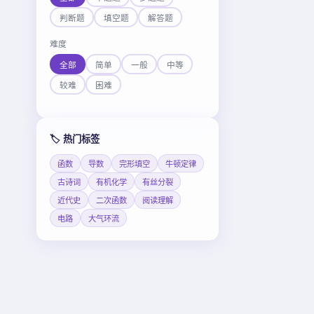
判断题
填空题
解答题
难度
全部
简单
一般
中等
较难
困难
🏷️ 热门标签
函数
导数
完形填空
牛顿定律
古诗词
有机化学
有丝分裂
近代史
二次函数
阅读理解
电路
大气环流