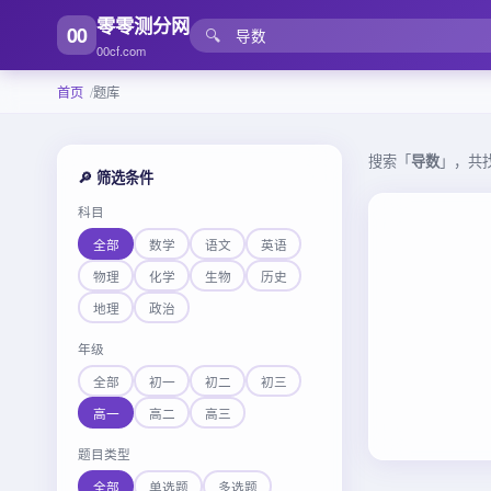
零零测分网
00
🔍
00cf.com
首页
题库
搜索「
导数
」，共
🔎 筛选条件
科目
全部
数学
语文
英语
物理
化学
生物
历史
地理
政治
年级
全部
初一
初二
初三
高一
高二
高三
题目类型
全部
单选题
多选题