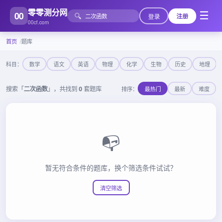
零零测分网
00
☰
🔍
登录
注册
00cf.com
首页
题库
科目：
数学
语文
英语
物理
化学
生物
历史
地理
搜索「
二次函数
」，共找到
0
套题库
排序：
最热门
最新
难度
📭
暂无符合条件的题库，换个筛选条件试试？
清空筛选