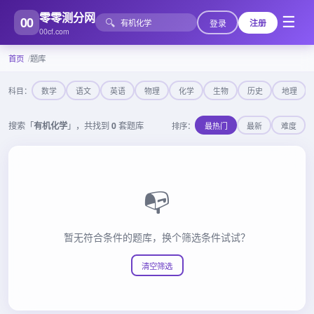
零零测分网
00
☰
🔍
登录
注册
00cf.com
首页
题库
科目：
数学
语文
英语
物理
化学
生物
历史
地理
搜索「
有机化学
」，共找到
0
套题库
排序：
最热门
最新
难度
📭
暂无符合条件的题库，换个筛选条件试试？
清空筛选