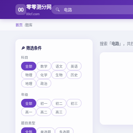
零零测分网
00
🔍
00cf.com
首页
题库
搜索「
电路
」，共
🔎 筛选条件
科目
全部
数学
语文
英语
物理
化学
生物
历史
地理
政治
年级
全部
初一
初二
初三
高一
高二
高三
题目类型
全部
单选题
多选题