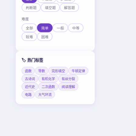
判断题
填空题
解答题
难度
全部
简单
一般
中等
较难
困难
🏷️ 热门标签
函数
导数
完形填空
牛顿定律
古诗词
有机化学
有丝分裂
近代史
二次函数
阅读理解
电路
大气环流