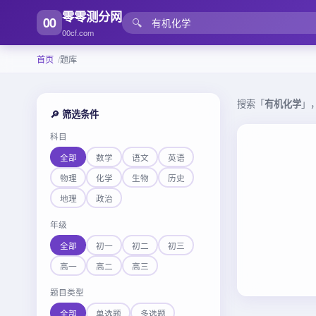
零零测分网
00
🔍
00cf.com
首页
题库
搜索「
有机化学
」
🔎 筛选条件
科目
全部
数学
语文
英语
物理
化学
生物
历史
地理
政治
年级
全部
初一
初二
初三
高一
高二
高三
题目类型
全部
单选题
多选题