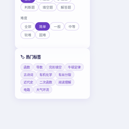
判断题
填空题
解答题
难度
全部
简单
一般
中等
较难
困难
🏷️ 热门标签
函数
导数
完形填空
牛顿定律
古诗词
有机化学
有丝分裂
近代史
二次函数
阅读理解
电路
大气环流