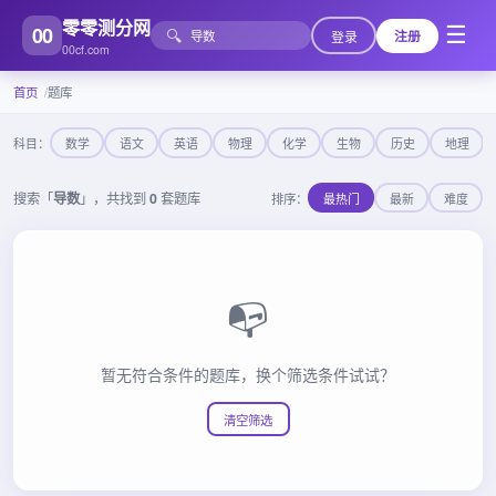
零零测分网
00
☰
🔍
登录
注册
00cf.com
首页
题库
科目：
数学
语文
英语
物理
化学
生物
历史
地理
搜索「
导数
」，共找到
0
套题库
排序：
最热门
最新
难度
📭
暂无符合条件的题库，换个筛选条件试试？
清空筛选