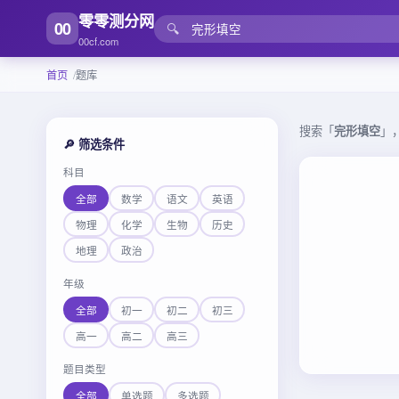
零零测分网
00
🔍
00cf.com
首页
题库
搜索「
完形填空
」
🔎 筛选条件
科目
全部
数学
语文
英语
物理
化学
生物
历史
地理
政治
年级
全部
初一
初二
初三
高一
高二
高三
题目类型
全部
单选题
多选题