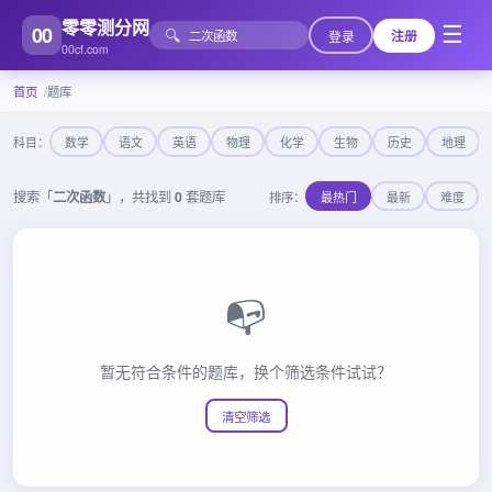
零零测分网
00
☰
🔍
登录
注册
00cf.com
首页
题库
科目：
数学
语文
英语
物理
化学
生物
历史
地理
搜索「
二次函数
」，共找到
0
套题库
排序：
最热门
最新
难度
📭
暂无符合条件的题库，换个筛选条件试试？
清空筛选