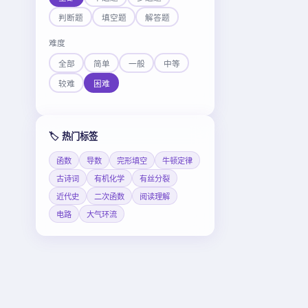
判断题
填空题
解答题
难度
全部
简单
一般
中等
较难
困难
🏷️ 热门标签
函数
导数
完形填空
牛顿定律
古诗词
有机化学
有丝分裂
近代史
二次函数
阅读理解
电路
大气环流