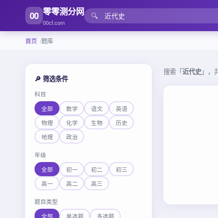
零零测分网
00
🔍
00cf.com
首页
题库
搜索「
近代史
」，
🔎 筛选条件
科目
全部
数学
语文
英语
物理
化学
生物
历史
地理
政治
年级
全部
初一
初二
初三
高一
高二
高三
题目类型
全部
单选题
多选题