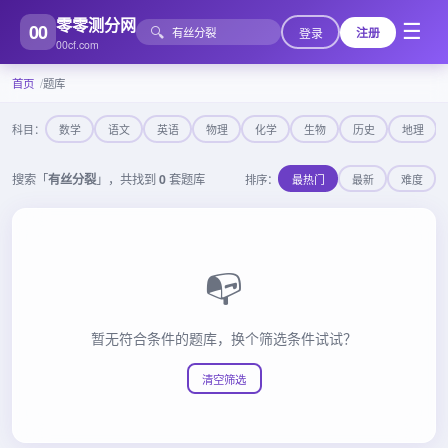
零零测分网
00
☰
🔍
登录
注册
00cf.com
首页
题库
科目：
数学
语文
英语
物理
化学
生物
历史
地理
搜索「
有丝分裂
」，共找到
0
套题库
排序：
最热门
最新
难度
📭
暂无符合条件的题库，换个筛选条件试试？
清空筛选