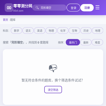
零零测分网
00
☰
🔍
登录
注册
00cf.com
首页
题库
科目：
数学
语文
英语
物理
化学
生物
历史
地理
搜索「
完形填空
」，共找到
0
套题库
排序：
最热门
最新
难度
📭
暂无符合条件的题库，换个筛选条件试试？
清空筛选