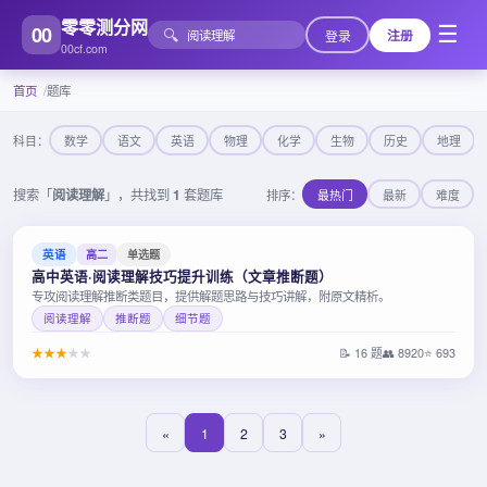
零零测分网
00
☰
🔍
登录
注册
00cf.com
首页
题库
科目：
数学
语文
英语
物理
化学
生物
历史
地理
搜索「
阅读理解
」，共找到
1
套题库
排序：
最热门
最新
难度
英语
高二
单选题
高中英语·阅读理解技巧提升训练（文章推断题）
专攻阅读理解推断类题目，提供解题思路与技巧讲解，附原文精析。
阅读理解
推断题
细节题
★
★
★
★
★
📝 16 题
👥 8920
⭐ 693
«
1
2
3
»