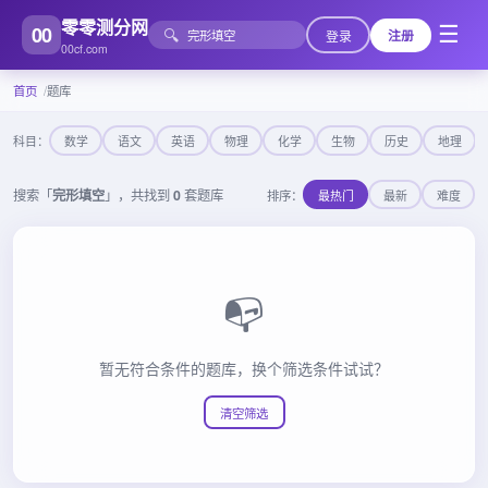
零零测分网
00
☰
🔍
登录
注册
00cf.com
首页
题库
科目：
数学
语文
英语
物理
化学
生物
历史
地理
搜索「
完形填空
」，共找到
0
套题库
排序：
最热门
最新
难度
📭
暂无符合条件的题库，换个筛选条件试试？
清空筛选