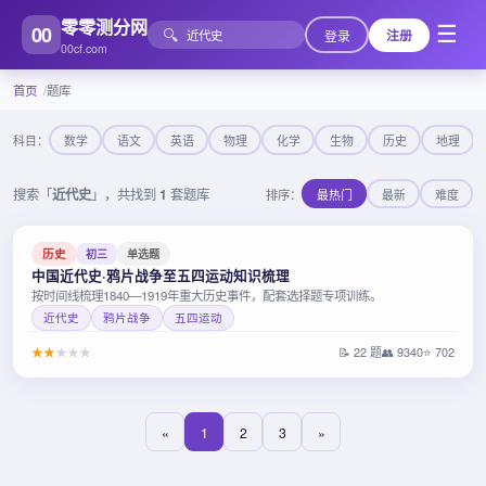
零零测分网
00
☰
🔍
登录
注册
00cf.com
首页
题库
科目：
数学
语文
英语
物理
化学
生物
历史
地理
搜索「
近代史
」，共找到
1
套题库
排序：
最热门
最新
难度
历史
初三
单选题
中国近代史·鸦片战争至五四运动知识梳理
按时间线梳理1840—1919年重大历史事件，配套选择题专项训练。
近代史
鸦片战争
五四运动
★
★
★
★
★
📝 22 题
👥 9340
⭐ 702
«
1
2
3
»