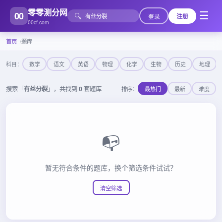
零零测分网
00
☰
🔍
登录
注册
00cf.com
首页
题库
科目：
数学
语文
英语
物理
化学
生物
历史
地理
搜索「
有丝分裂
」，共找到
0
套题库
排序：
最热门
最新
难度
📭
暂无符合条件的题库，换个筛选条件试试？
清空筛选