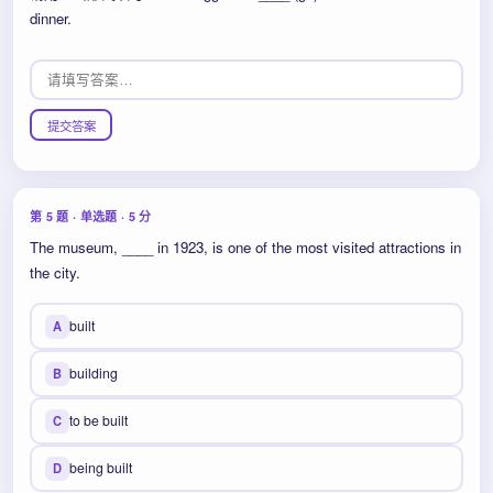
dinner.
提交答案
第 5 题 · 单选题 · 5 分
The museum, ____ in 1923, is one of the most visited attractions in
the city.
built
A
building
B
to be built
C
being built
D