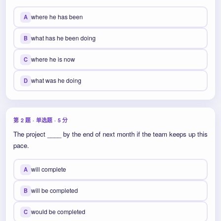
where he has been
A
what has he been doing
B
where he is now
C
what was he doing
D
第 2 题 · 单选题 · 5 分
The project ____ by the end of next month if the team keeps up this
pace.
will complete
A
will be completed
B
would be completed
C