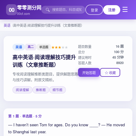
零零测分网
00
☰
🔍
登录
注册
00cf.com
英语
高中英语·阅读理解技巧提升训练（文章推断题）
16 题
题目数量
★
★
★
★
★
英语
高二
单选题
100 分
总分
高中英语·阅读理解技巧提升
45 分钟
建议用时
8920
答题人数
训练（文章推断题）
开始答题
☆ 收藏
专攻阅读理解推断类题目，提供解题思路
与技巧讲解，附原文精析。
阅读理解
推断题
细节题
第 1 题 · 单选题 · 5 分
— I haven't seen Tom for ages. Do you know ____? — He moved
to Shanghai last year.