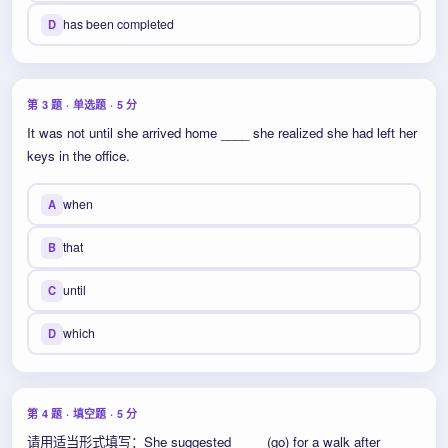
has been completed
D
第 3 题 · 单选题 · 5 分
It was not until she arrived home ____ she realized she had left her
keys in the office.
when
A
that
B
until
C
which
D
第 4 题 · 填空题 · 5 分
请用适当形式填写：She suggested ____ (go) for a walk after