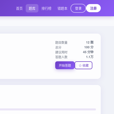
登录
首页
题库
排行榜
错题本
注册
12 题
题目数量
100 分
总分
45 分钟
建议用时
1.1万
答题人数
开始答题
☆ 收藏