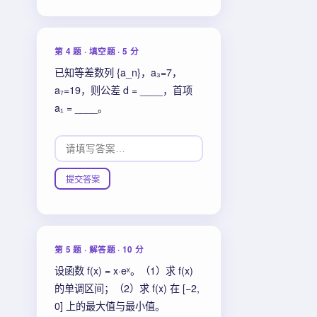
第 4 题 · 填空题 · 5 分
已知等差数列 {a_n}，a₃=7，
a₇=19，则公差 d = ____，首项
a₁ = ____。
提交答案
第 5 题 · 解答题 · 10 分
设函数 f(x) = x·eˣ。（1）求 f(x)
的单调区间；（2）求 f(x) 在 [−2,
0] 上的最大值与最小值。