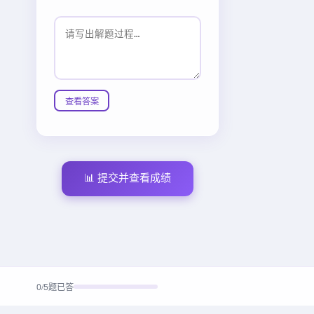
查看答案
📊 提交并查看成绩
0
/
5
题已答