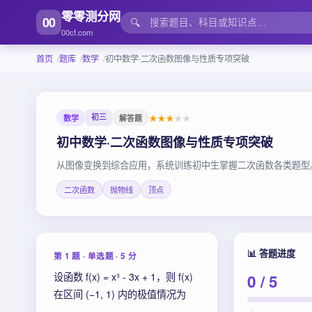
零零测分网
00
🔍
00cf.com
首页
题库
数学
初中数学·二次函数图像与性质专项突破
初三
数学
★
★
★
★
★
解答题
初中数学·二次函数图像与性质专项突破
从图像变换到综合应用，系统训练初中生掌握二次函数各类题型
二次函数
抛物线
顶点
📊 答题进度
第 1 题 · 单选题 · 5 分
设函数 f(x) = x³ - 3x + 1，则 f(x)
0
/ 5
在区间 (−1, 1) 内的极值情况为