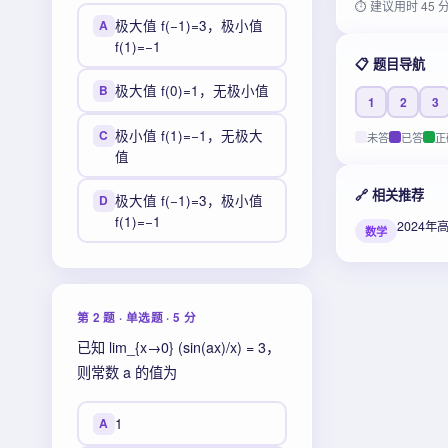
⏱ 建议用时 45 
极大值 f(−1)=3，极小值
A
f(1)=−1
📋 题目导航
极大值 f(0)=1，无极小值
B
1
2
3
极小值 f(1)=−1，无极大
C
未答
已答
正
值
🔗 相关推荐
极大值 f(−1)=3，极小值
D
f(1)=−1
2024
数学
第 2 题 · 单选题 · 5 分
已知 lim_{x→0} (sin(ax)/x) = 3，
则常数 a 的值为
1
A