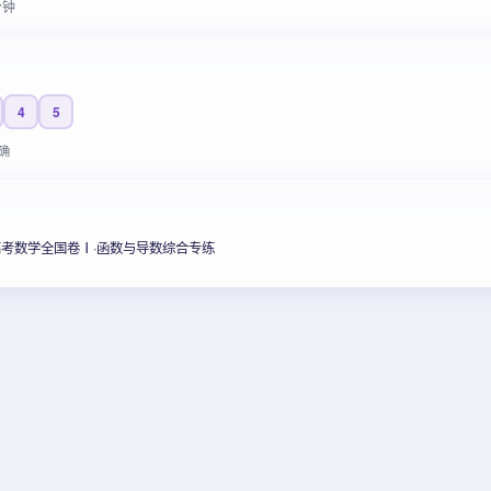
分钟
4
5
确
年高考数学全国卷Ⅰ·函数与导数综合专练