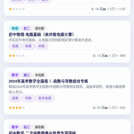
★
★
★
★
★
📝 18 题
👥 1.5万
⭐ 1120
物理
初二
填空题
初中物理·电路基础（串并联电路计算）
夯实初中电学基础，从电路识别到欧姆定律计算逐步递进。
电路
串联
并联
★
★
★
★
★
📝 15 题
👥 1.3万
⭐ 998
数学
高三
单选题
2024年高考数学全国卷Ⅰ·函数与导数综合专练
精选2024年高考数学全国卷I中函数与导数相关题目，涵盖单调性、极值与最值等
核心考点。
函数
导数
高考真题
★
★
★
★
★
📝 20 题
👥 1.2万
⭐ 934
数学
初三
解答题
初中数学·二次函数图像与性质专项突破