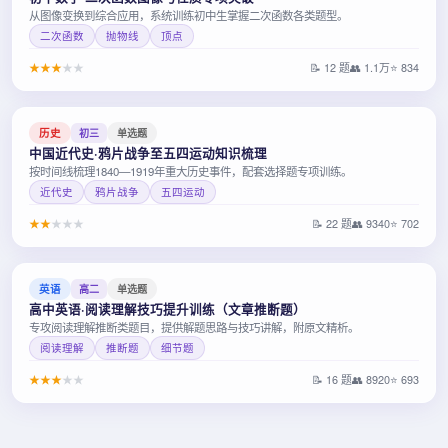
从图像变换到综合应用，系统训练初中生掌握二次函数各类题型。
二次函数
抛物线
顶点
★
★
★
★
★
📝 12 题
👥 1.1万
⭐ 834
历史
初三
单选题
中国近代史·鸦片战争至五四运动知识梳理
按时间线梳理1840—1919年重大历史事件，配套选择题专项训练。
近代史
鸦片战争
五四运动
★
★
★
★
★
📝 22 题
👥 9340
⭐ 702
英语
高二
单选题
高中英语·阅读理解技巧提升训练（文章推断题）
专攻阅读理解推断类题目，提供解题思路与技巧讲解，附原文精析。
阅读理解
推断题
细节题
★
★
★
★
★
📝 16 题
👥 8920
⭐ 693