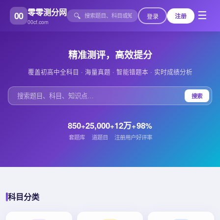
零零测分网
00
☰
🔍
登录
注册
00cf.com
精准测评，高效提分
覆盖初高中全科目 · 海量真题 · 智能错题本 · 实时成绩分析
搜索
850
25,000
12万
98
+
+
+
%
套题库
道题目
注册用户
好评率
科目分类