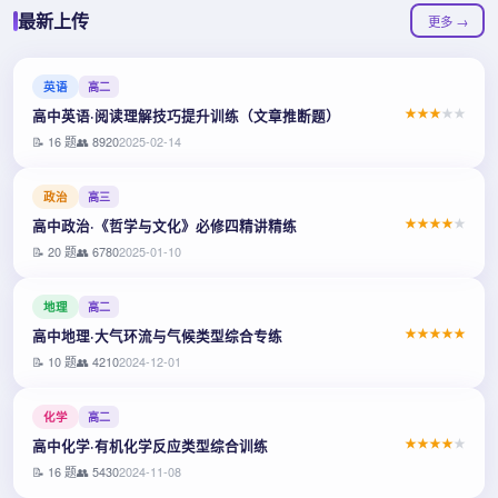
最新上传
更多 →
英语
高二
★
★
★
★
★
高中英语·阅读理解技巧提升训练（文章推断题）
📝 16 题
👥 8920
2025-02-14
政治
高三
★
★
★
★
★
高中政治·《哲学与文化》必修四精讲精练
📝 20 题
👥 6780
2025-01-10
地理
高二
★
★
★
★
★
高中地理·大气环流与气候类型综合专练
📝 10 题
👥 4210
2024-12-01
化学
高二
★
★
★
★
★
高中化学·有机化学反应类型综合训练
📝 16 题
👥 5430
2024-11-08