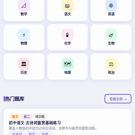
📐
📖
🌐
数学
语文
英语
⚡
🧪
🌿
物理
化学
生物
🏛️
🗺️
⚖️
历史
地理
政治
热门题库
查看全部 →
语文
初二
填空题
初中语文·古诗词鉴赏基础练习
覆盖人教版初中语文必背古诗词，含默写与鉴赏双题型训练。
古诗词
默写
鉴赏